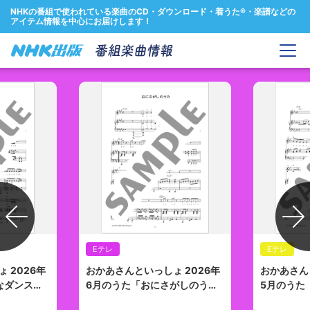
NHKの番組で使われている楽曲のCD・ダウンロード・着うた®・楽譜などの
アイテム情報を中心にお届けします！
Previous
Eテレ
Eテレ
 2026年
おかあさんといっしょ 2026年
おかあさん
なダンス」
6月のうた「おにさがしのう
5月のうた
信
た」ピアノ楽譜＆楽曲配信
ッチ」ピア